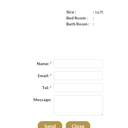
Size :
sq.ft.
Bed Room :
Bath Room :
Name:
*
Email:
*
Tel:
*
Message: